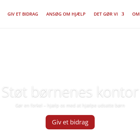
GIV ET BIDRAG
ANSØG OM HJÆLP
DET GØR VI
OM
Støt børnenes kontor
Gør en forkel – hjælp os med at hjælpe udsatte børn
Giv et bidrag