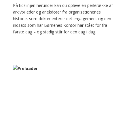
På tidslinjen herunder kan du opleve en perlerække af
arkivbilleder og anekdoter fra organisationenes
historie, som dokumenterer det engagement og den
indsats som har Børnenes Kontor har stået for fra
første dag – og stadig står for den dag i dag.
08/10/1898
22/12/1903
30/06/1909
01/01/1912
20/07/1914
20/12/1924
01/01/1936
05/09/1938